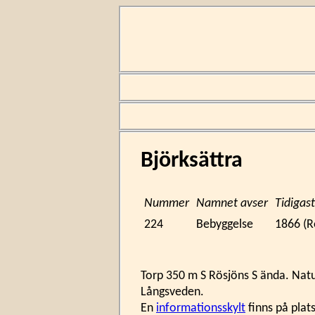
Björksättra
Nummer
Namnet avser
Tidiga
224
Bebyggelse
1866 (R
Torp 350 m S Rösjöns S ända. Natu
Långsveden.
En
informationsskylt
finns på plats