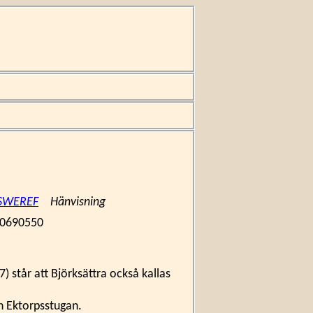
i SWEREF
Hänvisning
0690550
 står att Björksättra också kallas
ch Ektorpsstugan.