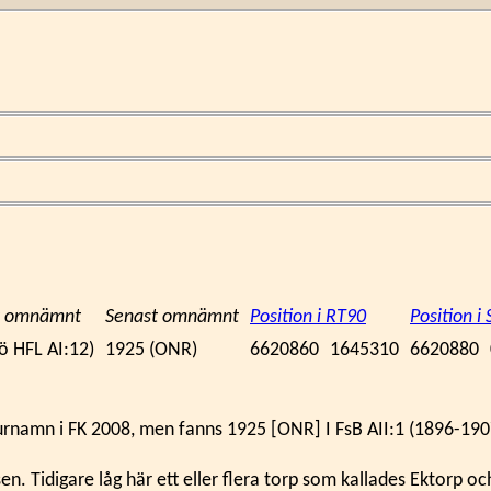
st omnämnt
Senast omnämnt
Position i RT90
Position 
ö HFL AI:12)
1925 (ONR)
6620860
1645310
6620880
rnamn i FK 2008, men fanns 1925 [ONR] I FsB AII:1 (1896-1907)
en. Tidigare låg här ett eller flera torp som kallades Ektorp o