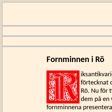
Fornminnen i Rö
iksantikvar
förtecknat 
Rö. Nu för
dem på en 
fornminnena presenteras