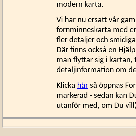
modern karta.
Vi har nu ersatt vår gam
fornminneskarta med en l
fler detaljer och smidig
Där finns också en Hjälp
man flyttar sig i kartan,
detaljinformation om de
Klicka
här
så öppnas For
markerad - sedan kan Du
utanför med, om Du vill).
Sidan först publicerad 2009-04-2