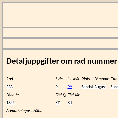
Detaljuppgifter om rad numme
Rad
Sida
Hushåll
Plats
Förnamn
Eft
338
9
99
Sandal
August
Sun
Född år
Föd-fg
Föd-län
1859
Rö
Stl
Anmärkningar i källan