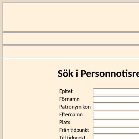
Sök i Personnotisr
Epitet
Förnamn
Patronymikon
Efternamn
Plats
Från tidpunkt
Till tidpunkt