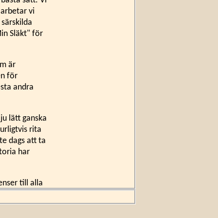
 bästa sätt. Vi
 arbetar vi
särskilda
in Släkt" för
om är
en för
esta andra
 ju lätt ganska
ligtvis rita
e dags att ta
toria har
ser till alla
 berättande
er, så kan ni
ni förstås