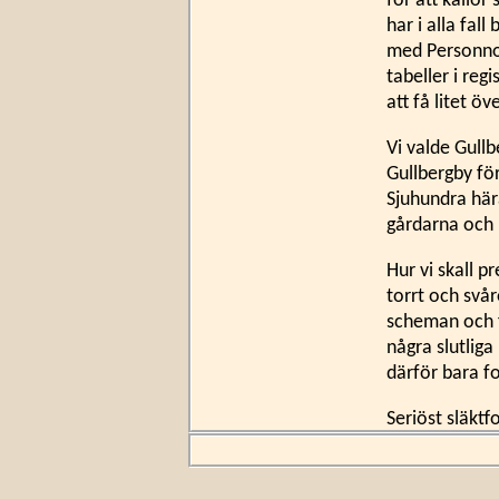
för att källor
har i alla fal
med Personnot
tabeller i reg
att få litet öv
Vi valde Gull
Gullbergby för
Sjuhundra här
gårdarna och 
Hur vi skall pr
torrt och svå
scheman och f
några slutliga
därför bara f
Seriöst släktf
uppgifter, men
text. Om någon
få exakta refe