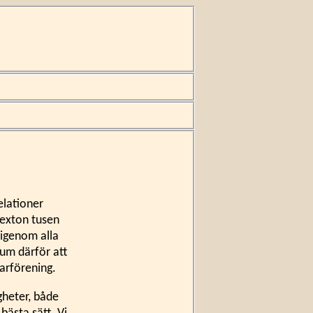
elationer
sexton tusen
t igenom alla
tum därför att
karförening.
gheter, både