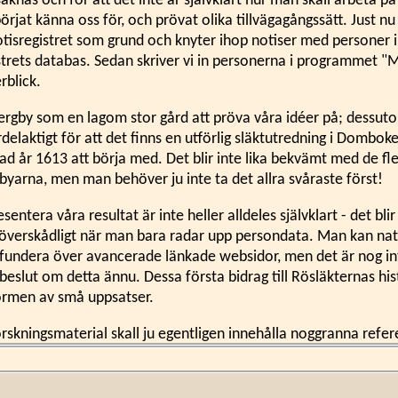
 saknas och för att det inte är självklart hur man skall arbeta på
l börjat känna oss för, och prövat olika tillvägagångssätt. Just nu
isregistret som grund och knyter ihop notiser med personer i 
istrets databas. Sedan skriver vi in personerna i programmet "M
erblick.
bergby som en lagom stor gård att pröva våra idéer på; dessut
delaktigt för att det finns en utförlig släktutredning i Dombok
ad år 1613 att börja med. Det blir inte lika bekvämt med de fl
byarna, men man behöver ju inte ta det allra svåraste först!
esentera våra resultat är inte heller alldeles självklart - det blir
röverskådligt när man bara radar upp persondata. Man kan natur
undera över avancerade länkade websidor, men det är nog int
 beslut om detta ännu. Dessa första bidrag till Rösläkternas his
ormen av små uppsatser.
orskningsmaterial skall ju egentligen innehålla noggranna referen
 vi valde att helt avstå från sådana - om de inte passar in i en
 vill bygga på dessa berättelser i sin egen forskning så hör av 
renser till källorna. För uppgifter som rör tiden före 1799 kan 