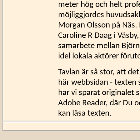
meter hög och helt prof
möjliggjordes huvudsakl
Morgan Olsson på Näs. 
Caroline R Daag i Väsby, 
samarbete mellan Björn
idel lokala aktörer förut
Tavlan är så stor, att det
här webbsidan - texten skul
har vi sparat originalet 
Adobe Reader, där Du oc
kan läsa texten.
Klicka
här
för att öppna 