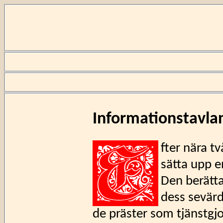
Informationstavlan
fter nära t
sätta upp e
Den berätt
dess sevär
de präster som tjänstgjo