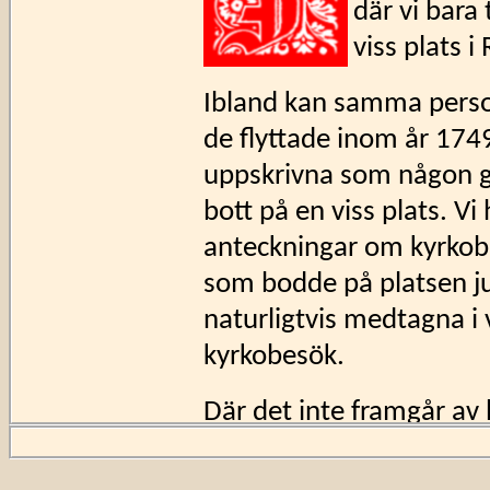
där vi bara
viss plats i
Ibland kan samma pers
de flyttade inom år 1749
uppskrivna som någon g
bott på en viss plats. Vi
anteckningar om kyrkobes
som bodde på platsen jus
naturligtvis medtagna i 
kyrkobesök.
Där det inte framgår av 
skrivet, har vi ibland l
eller C:2) och skrivit in