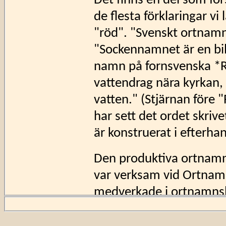
Det finns en del som för
de flesta förklaringar vi 
"röd". "Svenskt ortnamns
"Sockennamnet är en bild
namn på fornsvenska *R
vattendrag nära kyrkan,
vatten."
(Stjärnan före 
har sett det ordet skriv
är konstruerat i efterha
Den produktiva ortnamn
var verksam vid Ortnamn
medverkade i ortnamnsl
i Uppland" ungefär sa
ett vattendragsnamn, Rö