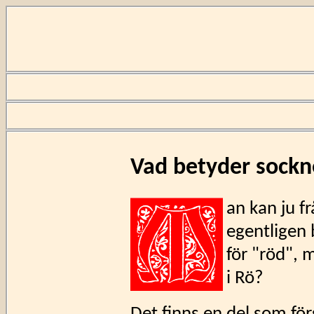
Vad betyder sock
an kan ju f
egentligen 
för "röd", m
i Rö?