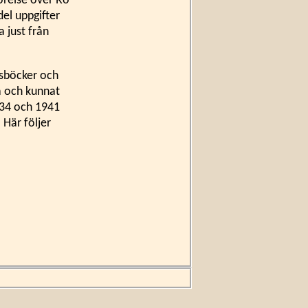
görelse över Rö
el uppgifter
 just från
gsböcker och
ta och kunnat
1934 och 1941
 Här följer