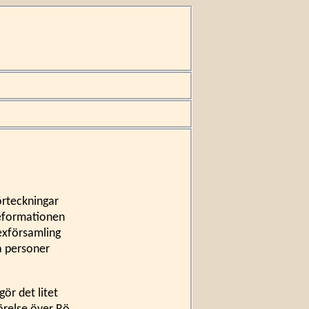
örteckningar
reformationen
nexförsamling
a personer
gör det litet