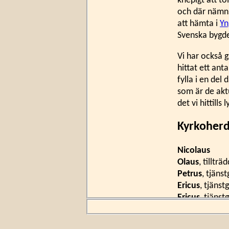
knepigt att to
och där nämns
att hämta i
Yn
Svenska bygde
Vi har också 
hittat ett an
fylla i en del
som är de akt
det vi hittills 
Kyrkoher
Nicolaus
Olaus
, tilltr
Petrus
, tjänst
Ericus
, tjänstg
Ericus
, tjänst
Mattias Nicol
Nicolaus Jon