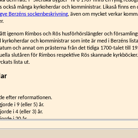
lka dem rätt. I "Svenska bygder" nr 6 1907 finns en fyllig redo
 också många kyrkoherdar och komministrar. Likaså finns en d
gve Berzéns sockenbeskrivning
, även om mycket verkar komma
r.
gått igenom Rimbos och Rös husförhörslängder och församlin
tal kyrkoherdar och komministrar som inte är med i Berzéns lis
 datum och annat om prästerna från det tidiga 1700-talet till 
uella slutåren för Rimbos respektive Rös skannade kyrkböcker.
lyckats lista ut.
dar
ädde efter reformationen.
gjorde i 9 (eller 5) år.
jorde i 4 (eller 3) år.
gjorde i 20 år.
ai
, från Roslagen, tjänstgjorde i 10 år.
ae
, från Hälsingland, tillträdde 1577, död 1608.