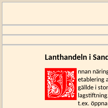
Lanthandeln i San
nnan näring
etablering 
gällde i sto
lagstiftning
t.ex. öppna