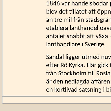
1846 var handelsbodar p
blev det tillåtet att ö
än tre mil från stadsgrän
etablera lanthandel oav
antalet snabbt att växa
lanthandlare i Sverige.
Sandal ligger utmed nu
efter Rö Kyrka. Här gick
från Stockholm till Rosla
är den nedlagda affären
en kortlivad satsning i b
Det finns ingen egentlig
funnit – när lanthandel